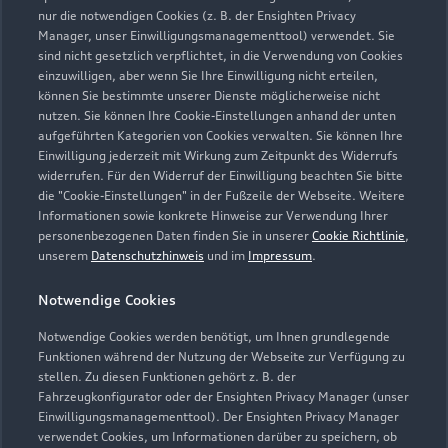
nur die notwendigen Cookies (z. B. der Ensighten Privacy
Manager, unser Einwilligungsmanagementtool) verwendet. Sie
sind nicht gesetzlich verpflichtet, in die Verwendung von Cookies
Öffnungszeiten
einzuwilligen, aber wenn Sie Ihre Einwilligung nicht erteilen,
können Sie bestimmte unserer Dienste möglicherweise nicht
nutzen. Sie können Ihre Cookie-Einstellungen anhand der unten
aufgeführten Kategorien von Cookies verwalten. Sie können Ihre
Verkauf
Einwilligung jederzeit mit Wirkung zum Zeitpunkt des Widerrufs
Geschlossen
,
öffnet am
Montag 08:30
widerrufen. Für den Widerruf der Einwilligung beachten Sie bitte
die "Cookie-Einstellungen" in der Fußzeile der Webseite. Weitere
Informationen sowie konkrete Hinweise zur Verwendung Ihrer
Service
personenbezogenen Daten finden Sie in unserer
Cookie Richtlinie
,
Geschlossen
,
öffnet am
Montag 07:00
unserem
Datenschutzhinweis
und im
Impressum
.
Notwendige Cookies
Teile- und Zubehörverkauf
Geschlossen
,
öffnet am
Montag 07:00
Notwendige Cookies werden benötigt, um Ihnen grundlegende
Funktionen während der Nutzung der Webseite zur Verfügung zu
stellen. Zu diesen Funktionen gehört z. B. der
Fahrzeugkonfigurator oder der Ensighten Privacy Manager (unser
Einwilligungsmanagementtool). Der Ensighten Privacy Manager
Zurück nach oben
verwendet Cookies, um Informationen darüber zu speichern, ob