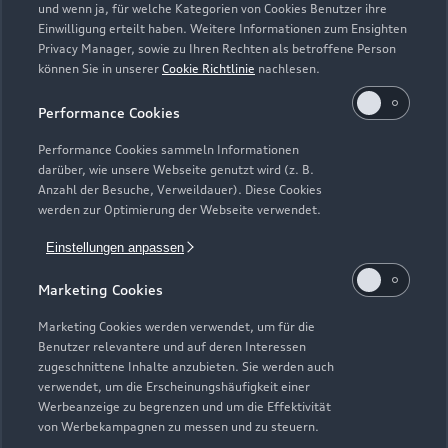
und wenn ja, für welche Kategorien von Cookies Benutzer ihre
Einwilligung erteilt haben. Weitere Informationen zum Ensighten
Modelle
Privacy Manager, sowie zu Ihren Rechten als betroffene Person
können Sie in unserer
Cookie Richtlinie
nachlesen.
Kaufen & leasen
Alle Modelle
Performance Cookies
Modelle vergleichen
Service & Zubehör
Performance Cookies sammeln Informationen
Neuwagensuche
darüber, wie unsere Webseite genutzt wird (z. B.
Elektromodelle
Anzahl der Besuche, Verweildauer). Diese Cookies
Gebrauchtwagensuche
Support
werden zur Optimierung der Webseite verwendet.
Saisonale Angebote
Plug-in-Hybride
Gebrauchtwagen
Einstellungen anpassen
Audi Services
Über Audi
Kundenservice
Finanzierung
Marketing Cookies
Garantie
Händlersuche
Aktionen & Angebote
Unternehmen
Marketing Cookies werden verwendet, um für die
Audi digital services
Benutzer relevantere und auf deren Interessen
Audi Code
Geschäftskunden
Karriere
zugeschnittene Inhalte anzubieten. Sie werden auch
myAudi
verwendet, um die Erscheinungshäufigkeit einer
Häufige Fragen (FAQ)
Investor Relations
Werbeanzeige zu begrenzen und um die Effektivität
© 2026 AUDI AG. Alle Rechte vorbehalten
von Werbekampagnen zu messen und zu steuern.
Audi Online Beratung
Presse & Media Center