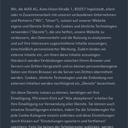
Wir, die AUDI AG, Auto-Union-Straße 1, 85057 Ingolstadt, allein
oder in Zusammenarbeit mit unseren verbundenen Unternehmen
und Partnern ("Wir", "Unser"), nutzen auf unserer Website
eigene und Dienste Dritter, die Cookies und ähnliche Technologien
verwenden ("Dienste"), die uns helfen, unsere Website zu
verbessern, den Datenverkehr und die Nutzung zu analysieren
und auf Ihre Interessen zugeschnittene Inhalte anzuzeigen,
einschließlich personalisierter Werbung. Zudem binden wir
externe Inhalte ein, um Ihnen diese Inhalte anzuzeigen.
Hierdurch werden Verbindungen zwischen Ihrem Browser und
Servern von Dritten hergestellt und es können personenbezogene
Uellendahler Straße 306
Daten von Ihrem Browser an die Server von Dritten übermittelt
werden. Cookies, ähnliche Technologien und die Einbindung von
42109 Wuppertal
externen Inhalten werden nachfolgend als „Dienste“ bezeichnet.
0202 266310
Um diese Dienste nutzen zu können, benötigen wir Ihre
Einwilligung. Mit einem Klick auf "Alle akzeptieren" erteilen Sie
Ihre Einwilligung zur Verwendung aller Dienste. Sie können auch
info@audi-zentrum-wuppertal.de
einzelne Einwilligungen erteilen, indem Sie die Schieberegler für
jede Cookie-Kategorie einzeln anklicken und diese Einstellungen
Kontaktdaten herunterladen
durch Klicken auf "Einstellungen speichern und fortfahren"
speichern. Falls Sie keinen der Schieberegler anklicken, werden